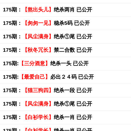
175期：
【熬出头儿】
绝杀两肖 已公开
175期：
【匆匆一见】
稳杀5码 已公开
175期：
【风尘满身】
绝杀①尾 已公开
175期：
【秋冬冗长】
禁二合数 已公开
175期:
【三分酒意】
绝杀一头 已公开
175期:
【最爱自己】
必出２４码 已公开
175期：
【猫三狗四】
绝杀一段 已公开
175期：
【风尘满身】
绝杀①尾 已公开
175期：
【白衫学长】
绝杀一肖 已公开
175期：
【白衫学长】
绝杀一肖 已公开