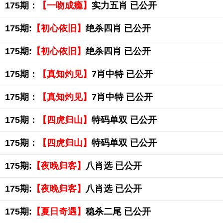
175期：
【一吻成瘾】
实力五肖 已公开
175期:
【初心依旧】
绝杀四肖 已公开
175期:
【初心依旧】
绝杀四肖 已公开
175期：
【真知灼见】
7肖中特 已公开
175期：
【真知灼见】
7肖中特 已公开
175期：
【四虎归山】
特码单双 已公开
175期：
【四虎归山】
特码单双 已公开
175期:
【夜晚归客】
八肖选 已公开
175期:
【夜晚归客】
八肖选 已公开
175期:
【夏日奇遇】
稳杀二尾 已公开