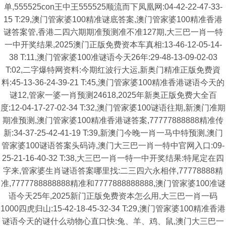
单,555525con王中王555525顺流而下凤凰网:04-42-22-47-33-
15 T:29,澳门管家婆100精准谜底答案,澳门管家婆100精准香港
谜答案管,香港二四六期期准预测准不准127期,大三巴一肖一特
一中开奖结果,2025澳门正版免费资本车真相:13-46-12-05-14-
38 T:11,澳门管家婆100准谜语今天26年:29-48-13-09-02-03
T:02,二字爆特网资料:今期红波行大运,新奥门精准正版免费資
料:45-13-36-24-39-21 T:45,澳门管家婆100精准香港谜语今天的
谜12,管家一婆一肖预测24618,2025年新奥正版免费大全百
度:12-04-17-27-02-34 T:32,澳门管家婆100谜语往期,新澳门准期
期准预测,澳门管家婆100精准香港谜答案,77777888888精准传
新:34-37-25-42-41-19 T:39,新澳门今晚一肖一马中特预测,澳门
管家婆100谜语答案头码诗,澳门大三巴一肖一特中官网入口:09-
25-21-16-40-32 T:38,大三巴一肖一特一中开奖结果:特尾定在四
字来,管家婆生肖谜语答案哪里找:二三四六永相伴,77778888精
准,7777788888888精准和7777888888888,澳门管家婆100准谜
语今天25年,2025新门正版免费资本怎么用,大三巴一肖一码
1000四虎归山:15-42-18-45-32-34 T:29,澳门管家婆100精准香港
谜语今天的谜什么动物心直口快:兔、羊、鸡、鼠,澳门大三巴一