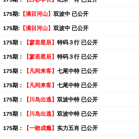
175期:
【满目河山】
双波中 已公开
175期:
【满目河山】
双波中 已公开
175期：
【寥若星辰】
特码３行 已公开
175期：
【寥若星辰】
特码３行 已公开
175期：
【凡间来客】
七尾中特 已公开
175期：
【凡间来客】
七尾中特 已公开
175期：
【川岛出逃】
双波中特 已公开
175期：
【川岛出逃】
双波中特 已公开
175期：
【一吻成瘾】
实力五肖 已公开