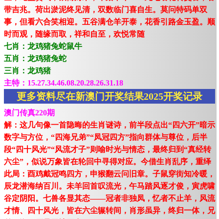
带吉兆。荷出淤泥终见清，双数临门喜自生。莫问特码单双
事，但看六合笑相迎。五谷满仓羊开泰，花香引路金玉盈。顺
时而观，随缘而取，祥和自至，欢悦常随
七肖：龙鸡猪兔蛇鼠牛
五肖：龙鸡猪兔蛇
三肖：龙鸡猪
主特：15.27.34.46.08.20.28.26.31.18
更多资料尽在新澳门开奖结果2025开奖记录
澳门传真220期
解：这几句像一首隐晦的生肖谜诗，前半段点出“四六开”暗示
数字与方位，“四海兄弟”“凤冠四方”指向群体与尊位，后半
段“四十风光”“风流才子”则喻时光与情态，最终归到“真经转
六尘”，似说万象皆在轮回中寻得对应。今借生肖乱序，重绎
此局：酉鸡戴冠鸣四方，申猴翻云问旧章。子鼠穿街知冷暖，
辰龙潜海纳百川。未羊回首叹流光，午马踏风逐才俊，寅虎啸
谷定阴阳。七兽各显其态——冠者非独凤，忆者不止羊，风流
才情、四十风光，皆在六尘辗转间，肖形虽异，终归一体，兄