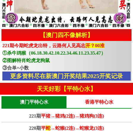
【澳门四不像解析】
221期今期蛇虎龙出特，云路何人见高志
开？00准
①杀牛鸡猴（06.18.30.42.10.22.34.46.11.23.35.47）
②图解特肖蛇虎龙狗鼠
③合单+小数
更多资料尽在新澳门开奖结果2025开奖记录
天天好彩【平特心水】
澳门平特心水
香港平特心水
221期
平猪→猪鸡(2连)→猪鸡狗(3连)
220期
平
蛇
→蛇猴(2连)→蛇猴龙(3连)