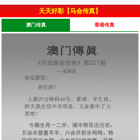
天天好彩【马会传真】
澳门传真
香港传真