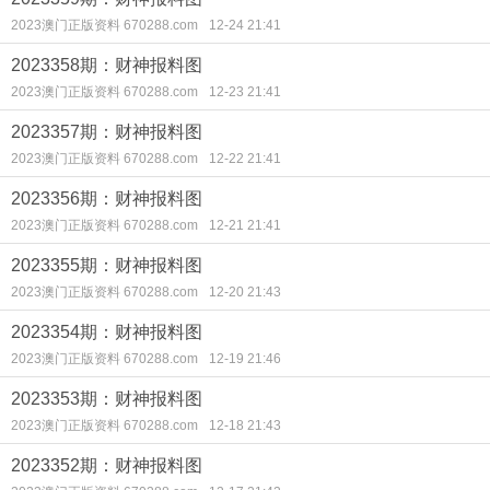
2023澳门正版资料 670288.com
12-24 21:41
2023358期：财神报料图
2023澳门正版资料 670288.com
12-23 21:41
2023357期：财神报料图
2023澳门正版资料 670288.com
12-22 21:41
2023356期：财神报料图
2023澳门正版资料 670288.com
12-21 21:41
2023355期：财神报料图
2023澳门正版资料 670288.com
12-20 21:43
2023354期：财神报料图
2023澳门正版资料 670288.com
12-19 21:46
2023353期：财神报料图
2023澳门正版资料 670288.com
12-18 21:43
2023352期：财神报料图