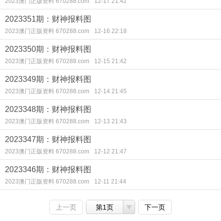
2023澳门正版资料 670288.com
12-17 21:42
2023351期：财神报料图
2023澳门正版资料 670288.com
12-16 22:18
2023350期：财神报料图
2023澳门正版资料 670288.com
12-15 21:42
2023349期：财神报料图
2023澳门正版资料 670288.com
12-14 21:45
2023348期：财神报料图
2023澳门正版资料 670288.com
12-13 21:43
2023347期：财神报料图
2023澳门正版资料 670288.com
12-12 21:47
2023346期：财神报料图
2023澳门正版资料 670288.com
12-11 21:44
上一页
第1页
下一页