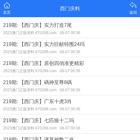
西门庆料
首页
返回
219期: 【西门庆】实力打造7尾
2023澳门正版资料 670288.com
08-07 00:36
219期: 【西门庆】实力巨献特围24玛
2023澳门正版资料 670288.com
08-07 00:36
219期: 【西门庆】原创四俏准更精彩
2023澳门正版资料 670288.com
08-07 00:36
219期: 【西门庆】碼神至尊8碼
2023澳门正版资料 670288.com
08-07 00:36
219期: 【西门庆】广东十虎3肖
2023澳门正版资料 670288.com
08-07 00:36
219期: 【西门庆】七匹狼十二玛
2023澳门正版资料 670288.com
08-07 00:36
219期: 【西门庆】诸葛神数二肖