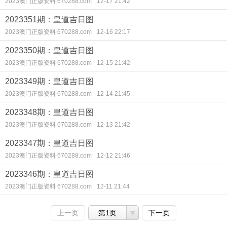
2023澳门正版资料 670288.com
12-17 21:42
2023351期：皇道吉日图
2023澳门正版资料 670288.com
12-16 22:17
2023350期：皇道吉日图
2023澳门正版资料 670288.com
12-15 21:42
2023349期：皇道吉日图
2023澳门正版资料 670288.com
12-14 21:45
2023348期：皇道吉日图
2023澳门正版资料 670288.com
12-13 21:42
2023347期：皇道吉日图
2023澳门正版资料 670288.com
12-12 21:46
2023346期：皇道吉日图
2023澳门正版资料 670288.com
12-11 21:44
上一页
第1页
下一页