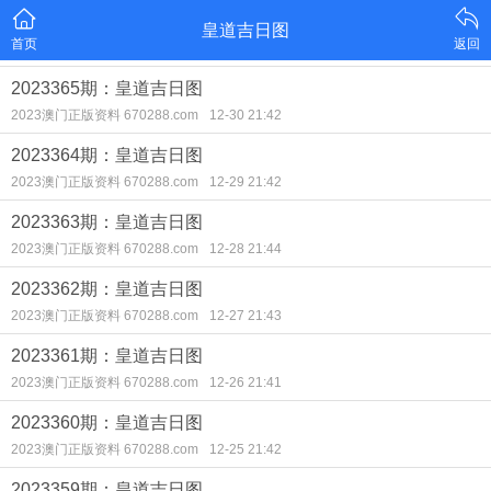
皇道吉日图
首页
返回
2023365期：皇道吉日图
2023澳门正版资料 670288.com
12-30 21:42
2023364期：皇道吉日图
2023澳门正版资料 670288.com
12-29 21:42
2023363期：皇道吉日图
2023澳门正版资料 670288.com
12-28 21:44
2023362期：皇道吉日图
2023澳门正版资料 670288.com
12-27 21:43
2023361期：皇道吉日图
2023澳门正版资料 670288.com
12-26 21:41
2023360期：皇道吉日图
2023澳门正版资料 670288.com
12-25 21:42
2023359期：皇道吉日图