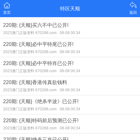
特区天顺
首页
返回
220期: {天顺}买六不中已公开!
2023澳门正版资料 670288.com
08-08 00:34
220期: {天顺}必中平特尾已公开!
2023澳门正版资料 670288.com
08-08 00:34
220期: {天顺}必中平特肖已公开!
2023澳门正版资料 670288.com
08-08 00:34
220期: {天顺}香港传真欲钱料
2023澳门正版资料 670288.com
08-08 00:34
220期: {天顺}《绝杀半波》已公开!
2023澳门正版资料 670288.com
08-08 00:34
220期: {天顺}特码前后预测已公开!
2023澳门正版资料 670288.com
08-08 00:34
220期: {天顺}绝杀三肖已公开!