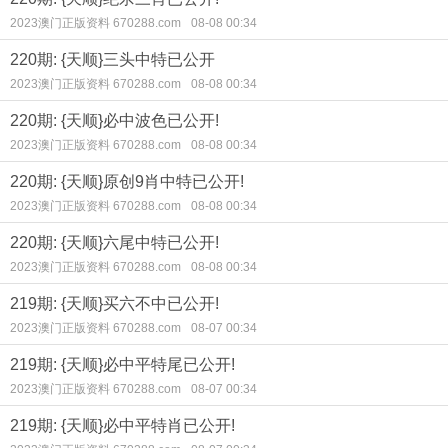
2023澳门正版资料 670288.com
08-08 00:34
220期: {天顺}三头中特已公开
2023澳门正版资料 670288.com
08-08 00:34
220期: {天顺}必中波色已公开!
2023澳门正版资料 670288.com
08-08 00:34
220期: {天顺}原创9肖中特已公开!
2023澳门正版资料 670288.com
08-08 00:34
220期: {天顺}六尾中特已公开!
2023澳门正版资料 670288.com
08-08 00:34
219期: {天顺}买六不中已公开!
2023澳门正版资料 670288.com
08-07 00:34
219期: {天顺}必中平特尾已公开!
2023澳门正版资料 670288.com
08-07 00:34
219期: {天顺}必中平特肖已公开!