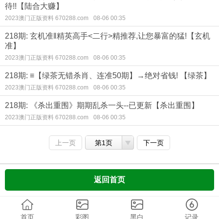
待!!【陆合大赚】
2023澳门正版资料 670288.com
08-06 00:35
218期: 玄机准‖精英高手<二行>精推荐,让您暴富的猛!【玄机
准】
2023澳门正版资料 670288.com
08-06 00:35
218期: ≡【绿茶无错杀肖、连准50期】→绝对省钱! 【绿茶】
2023澳门正版资料 670288.com
08-06 00:35
218期: 《杀出重围》期期乱杀一头--已更新【杀出重围】
2023澳门正版资料 670288.com
08-06 00:35
上一页
第1页
下一页
返回首页
首页
彩图
黑白
记录