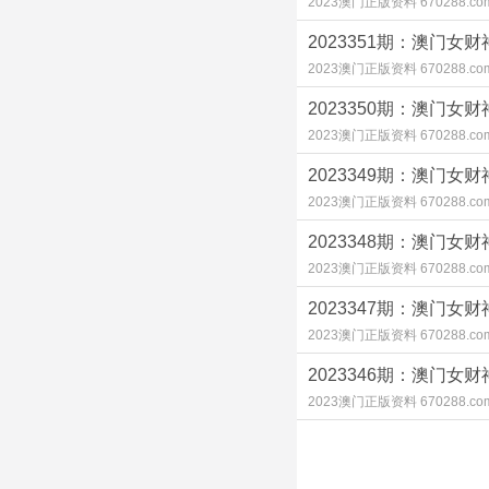
2023澳门正版资料 670288.co
2023351期：澳门女财
2023澳门正版资料 670288.co
2023350期：澳门女财
2023澳门正版资料 670288.co
2023349期：澳门女财
2023澳门正版资料 670288.co
2023348期：澳门女财
2023澳门正版资料 670288.co
2023347期：澳门女财
2023澳门正版资料 670288.co
2023346期：澳门女财
2023澳门正版资料 670288.co