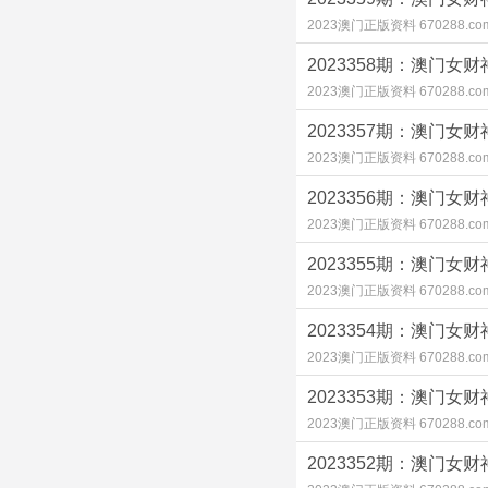
2023澳门正版资料 670288.co
2023358期：澳门女财
2023澳门正版资料 670288.co
2023357期：澳门女财
2023澳门正版资料 670288.co
2023356期：澳门女财
2023澳门正版资料 670288.co
2023355期：澳门女财
2023澳门正版资料 670288.co
2023354期：澳门女财
2023澳门正版资料 670288.co
2023353期：澳门女财
2023澳门正版资料 670288.co
2023352期：澳门女财