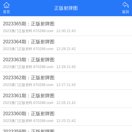
正版射牌图
首页
返回
2023365期：正版射牌图
2023澳门正版资料 670288.com
12-30 21:43
2023364期：正版射牌图
2023澳门正版资料 670288.com
12-29 21:42
2023363期：正版射牌图
2023澳门正版资料 670288.com
12-28 21:45
2023362期：正版射牌图
2023澳门正版资料 670288.com
12-27 21:43
2023361期：正版射牌图
2023澳门正版资料 670288.com
12-26 21:42
2023360期：正版射牌图
2023澳门正版资料 670288.com
12-25 21:42
2023359期：正版射牌图