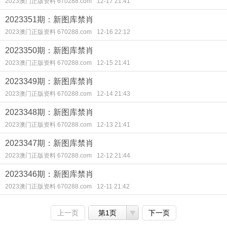
2023澳门正版资料 670288.com
12-17 21:41
2023351期：新图库禁肖
2023澳门正版资料 670288.com
12-16 22:12
2023350期：新图库禁肖
2023澳门正版资料 670288.com
12-15 21:41
2023349期：新图库禁肖
2023澳门正版资料 670288.com
12-14 21:43
2023348期：新图库禁肖
2023澳门正版资料 670288.com
12-13 21:41
2023347期：新图库禁肖
2023澳门正版资料 670288.com
12-12 21:44
2023346期：新图库禁肖
2023澳门正版资料 670288.com
12-11 21:42
上一页
第1页
下一页