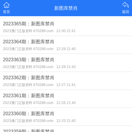
新图库禁肖
首页
返回
2023365期：新图库禁肖
2023澳门正版资料 670288.com
12-30 21:41
2023364期：新图库禁肖
2023澳门正版资料 670288.com
12-29 21:40
2023363期：新图库禁肖
2023澳门正版资料 670288.com
12-28 21:43
2023362期：新图库禁肖
2023澳门正版资料 670288.com
12-27 21:41
2023361期：新图库禁肖
2023澳门正版资料 670288.com
12-26 21:40
2023360期：新图库禁肖
2023澳门正版资料 670288.com
12-25 21:40
2023359期：新图库禁肖