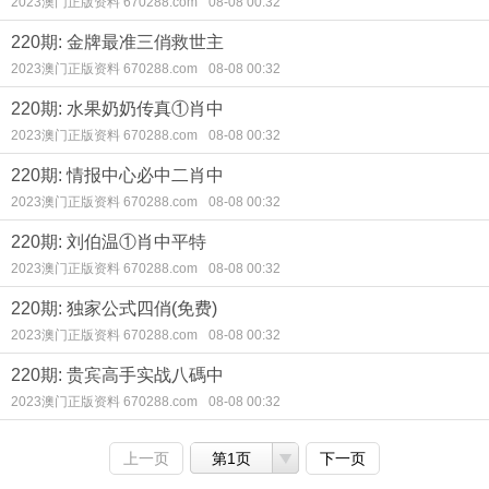
2023澳门正版资料 670288.com
08-08 00:32
220期: 金牌最准三俏救世主
2023澳门正版资料 670288.com
08-08 00:32
220期: 水果奶奶传真①肖中
2023澳门正版资料 670288.com
08-08 00:32
220期: 情报中心必中二肖中
2023澳门正版资料 670288.com
08-08 00:32
220期: 刘伯温①肖中平特
2023澳门正版资料 670288.com
08-08 00:32
220期: 独家公式四俏(免费)
2023澳门正版资料 670288.com
08-08 00:32
220期: 贵宾高手实战八碼中
2023澳门正版资料 670288.com
08-08 00:32
上一页
第1页
下一页