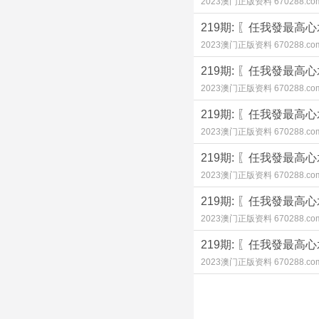
2023澳门正版资料 670288.co
219期: 〖任我發最
2023澳门正版资料 670288.co
219期: 〖任我發最
2023澳门正版资料 670288.co
219期: 〖任我發最
2023澳门正版资料 670288.co
219期: 〖任我發最
2023澳门正版资料 670288.co
219期: 〖任我發最
2023澳门正版资料 670288.co
219期: 〖任我發最
2023澳门正版资料 670288.co