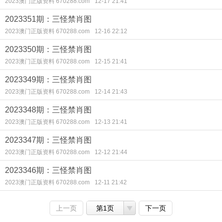
2023澳门正版资料 670288.com
12-17 21:41
2023351期：三怪禁肖图
2023澳门正版资料 670288.com
12-16 22:12
2023350期：三怪禁肖图
2023澳门正版资料 670288.com
12-15 21:41
2023349期：三怪禁肖图
2023澳门正版资料 670288.com
12-14 21:43
2023348期：三怪禁肖图
2023澳门正版资料 670288.com
12-13 21:41
2023347期：三怪禁肖图
2023澳门正版资料 670288.com
12-12 21:44
2023346期：三怪禁肖图
2023澳门正版资料 670288.com
12-11 21:42
上一页
第1页
下一页