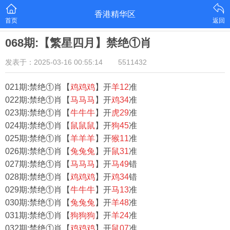
香港精华区
首页
返回
068期:【繁星四月】禁绝①肖
发表于：2025-03-16 00:55:14
5511432
021期:禁绝①肖【
鸡鸡鸡
】开
羊12
准
022期:禁绝①肖【
马马马
】开
鸡34
准
023期:禁绝①肖【
牛牛牛
】开
虎29
准
024期:禁绝①肖【
鼠鼠鼠
】开
狗45
准
025期:禁绝①肖【
羊羊羊
】开
猴11
准
026期:禁绝①肖【
兔兔兔
】开
鼠31
准
027期:禁绝①肖【
马马马
】开
马49
错
028期:禁绝①肖【
鸡鸡鸡
】开
鸡34
错
029期:禁绝①肖【
牛牛牛
】开
马13
准
030期:禁绝①肖【
兔兔兔
】开
羊48
准
031期:禁绝①肖【
狗狗狗
】开
羊24
准
032期:禁绝①肖【
鸡鸡鸡
】开
鼠07
准