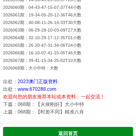
2026060期：04-43-47-15-07-37T44小数
2026061期：19-34-05-20-12-36T46大数
2026062期：40-08-11-26-14-33T30大数
2026063期：06-29-28-10-03-09T27大数
2026064期：32-10-29-17-12-35T01小数
2026065期：26-20-47-31-34-06T24小数
2026066期：16-10-07-41-15-05T46大数
2026067期：39-41-15-34-25-02T10大数
2026068期：大小中特：大数
出处：
2023澳门正版资料
出处：
www.670288.com
欢迎向您的朋友推荐本站或本资料，一起交流！
下篇：068期：【火候刚好】大小中特
上篇：068期：【时差不同】精准八肖
返回首页