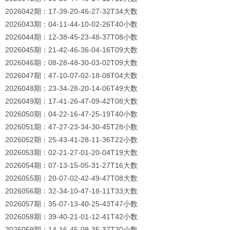
2026042期：17-39-20-46-27-32T34大数
2026043期：04-11-44-10-02-26T40小数
2026044期：12-38-45-23-48-37T08小数
2026045期：21-42-46-36-04-16T09大数
2026046期：08-28-48-30-03-02T09大数
2026047期：47-10-07-02-18-08T04大数
2026048期：23-34-28-20-14-06T49大数
2026049期：17-41-26-47-09-42T08大数
2026050期：04-22-16-47-25-19T40小数
2026051期：47-27-23-34-30-45T28小数
2026052期：25-43-41-28-11-36T22小数
2026053期：02-21-27-01-20-04T19大数
2026054期：07-13-15-05-31-27T16大数
2026055期：20-07-02-42-49-47T08大数
2026056期：32-34-10-47-18-11T33大数
2026057期：35-07-13-40-25-43T47小数
2026058期：39-40-21-01-12-41T42小数
2026059期：14-16-45-09-35-37T20小数