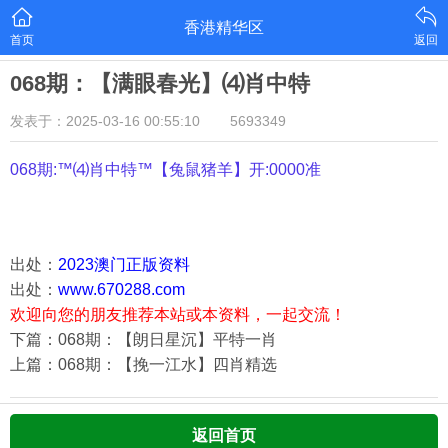
香港精华区
首页
返回
068期：【满眼春光】⑷肖中特
发表于：2025-03-16 00:55:10
5693349
068期:™⑷肖中特™【
兔鼠猪羊
】开:0000准
出处：
2023澳门正版资料
出处：
www.670288.com
欢迎向您的朋友推荐本站或本资料，一起交流！
下篇：068期：【朗日星沉】平特一肖
上篇：068期：【挽一江水】四肖精选
返回首页