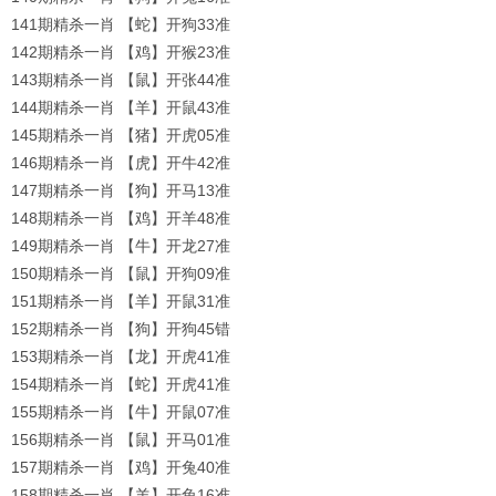
141期精杀一肖 【蛇】开狗33准
142期精杀一肖 【鸡】开猴23准
143期精杀一肖 【鼠】开张44准
144期精杀一肖 【羊】开鼠43准
145期精杀一肖 【猪】开虎05准
146期精杀一肖 【虎】开牛42准
147期精杀一肖 【狗】开马13准
148期精杀一肖 【鸡】开羊48准
149期精杀一肖 【牛】开龙27准
150期精杀一肖 【鼠】开狗09准
151期精杀一肖 【羊】开鼠31准
152期精杀一肖 【狗】开狗45错
153期精杀一肖 【龙】开虎41准
154期精杀一肖 【蛇】开虎41准
155期精杀一肖 【牛】开鼠07准
156期精杀一肖 【鼠】开马01准
157期精杀一肖 【鸡】开兔40准
158期精杀一肖 【羊】开兔16准